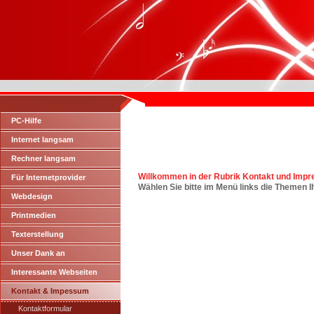
PC-Hilfe
Internet langsam
Rechner langsam
Willkommen in der Rubrik Kontakt und Imp
Für Internetprovider
Wählen Sie bitte im Menü links die Themen I
Webdesign
Printmedien
Texterstellung
Unser Dank an
Interessante Webseiten
Kontakt & Impessum
Kontaktformular